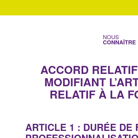
Article 1 : Durée de formation et financement des cont
Article 2 : Champ d’application/Publication/Extension
NOUS
CONNAÎTRE
Article 3 : Dénonciation/révision
ACCORD RELATIF
MODIFIANT L’AR
RELATIF À LA 
ARTICLE 1 : DURÉE D
PROFESSIONNALISATI