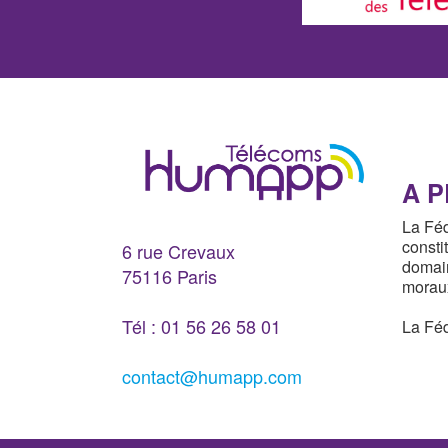
A 
La Féd
consti
6 rue Crevaux
domain
75116 Paris
moraux
Tél : 01 56 26 58 01
La Fé
contact@humapp.com