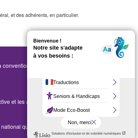
ral, et des adhérents, en particulier.
 convention collective :
ctive et les accords de branche en vue
national qu’international, afin d’anticiper