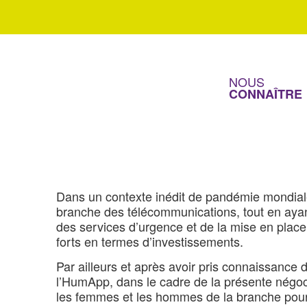
Article 1 : Salaires minima conventionnels pour 2022
Article 2 : Assiette des salaires minima annuels
Article 3 : Entreprises de moins de 50 salariés
NOUS
CONNAÎTRE
Article 4 : Champ d’application/Publicité
Dans un contexte inédit de pandémie mondiale
branche des télécommunications, tout en ayant 
des services d’urgence et de la mise en place
forts en termes d’investissements.
Par ailleurs et après avoir pris connaissance
l’HumApp, dans le cadre de la présente négoc
les femmes et les hommes de la branche pour l